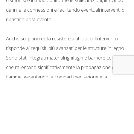
distribuisce in modo uniforme le sollecitazioni, limitando i
danni alle connessioni e facilitando eventuali interventi di
ripristino post-evento.
Anche sul piano della resistenza al fuoco, l’intervento
risponde ai requisiti più avanzati per le strutture in legno.
Sono stati integrati materiali ignifughi e barriere certificate
che rallentano significativamente la propagazione delle
fiamme, garantendo la compartimentazione e la
protezione degli elementi strutturali.
L’intervento rispetta integralmente le specifiche previste
dalla classificazione SOA OS32, categoria specifica per le
opere in legno a uso pubblico. Diro Legno è impresa in
possesso di attestazione SOA OS32 – classifica III BIS,