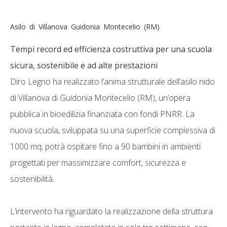
A
s
i
l
o
d
i
V
i
l
l
a
n
o
v
a
G
u
i
d
o
n
i
a
M
o
n
t
e
c
e
l
i
o
(
R
M
)
Tempi record ed efficienza costruttiva per una scuola
sicura, sostenibile e ad alte prestazioni
Diro Legno ha realizzato l’anima strutturale dell’asilo nido
di Villanova di Guidonia Montecelio (RM), un’opera
pubblica in bioedilizia finanziata con fondi PNRR. La
nuova scuola, sviluppata su una superficie complessiva di
1000 mq, potrà ospitare fino a 90 bambini in ambienti
progettati per massimizzare comfort, sicurezza e
sostenibilità.
L’intervento ha riguardato la realizzazione della struttura