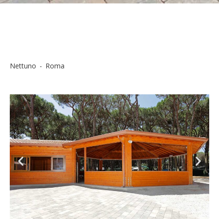
N
e
t
t
u
n
o
-
R
o
m
a